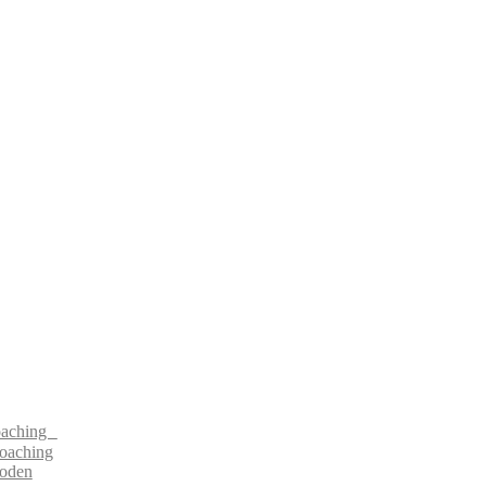
Coaching
oaching
oden