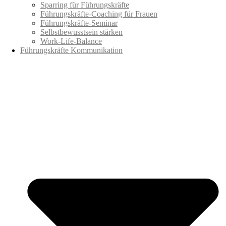
Sparring für Führungskräfte
Führungskräfte-Coaching für Frauen
Führungskräfte-Seminar
Selbstbewusstsein stärken
Work-Life-Balance
Führungskräfte Kommunikation